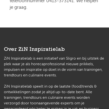
telefoonnummer 0413-373141. We helpen
je graag.
Over ZiN Inspiratielab
ZiN Inspiratielab is een initiatief van Sligro en bij uitstek de
plek waar je als horecaprofessional nieuwe prikkels,
impulsen en inspiratie op doet in de vorm van trainingen,
trendtours en culinaire events.
ZiN Inspiratielab speelt in op de laatste (food)trends &
ontwikkelingen zodat je altijd up-to-date bent. Alle
trainingen, trendtours en culinaire events worden
verzorgd door toonaangevende experts om je
gegarandeerd nóg beter te maken in je vak en business.