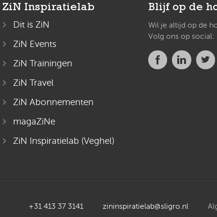
ZiN Inspiratielab
Blijf op de h
Dit is ZiN
Wil je altijd op de 
Volg ons op social:
ZiN Events
ZiN Trainingen
ZiN Travel
ZiN Abonnementen
magaZiNe
ZiN Inspiratielab (Veghel)
+31 413 37 3141
zininspiratielab@sligro.nl
Al