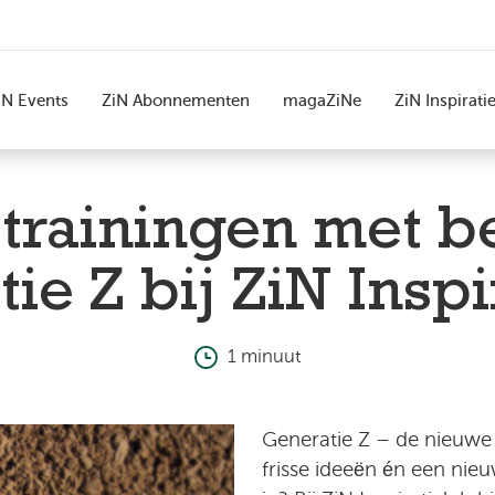
iN Events
ZiN Abonnementen
magaZiNe
ZiN Inspirati
 trainingen met be
ie Z bij ZiN Inspi
1 minuut
Generatie Z – de nieuwe
frisse ideeën én een nie