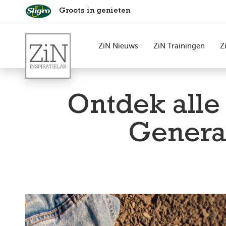
Groots in genieten
ZiN Nieuws
ZiN Trainingen
Z
Ontdek alle
Generat