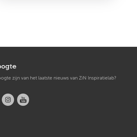
oogte
hoogte zijn van het laatste nieuws van ZiN Inspiratielab?