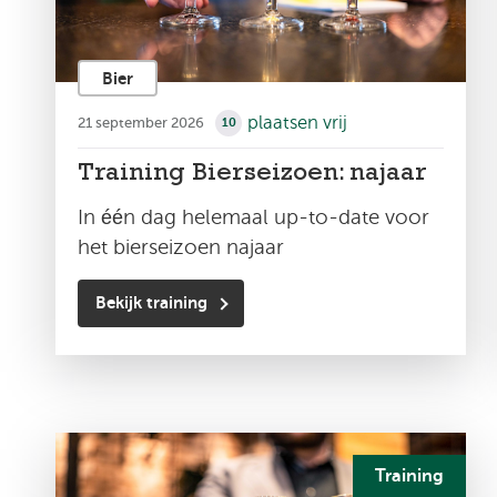
Bier
plaatsen vrij
21 september 2026
10
Training Bierseizoen: najaar
In één dag helemaal up-to-date voor
het bierseizoen najaar
Bekijk training
Training