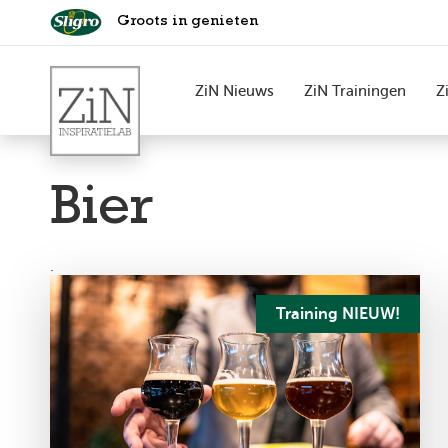
Groots in genieten
ZiN Nieuws
ZiN Trainingen
Z
Bier
.
Training NIEUW!