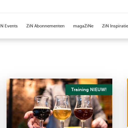
iN Events
ZiN Abonnementen
magaZiNe
ZiN Inspirati
Training NIEUW!