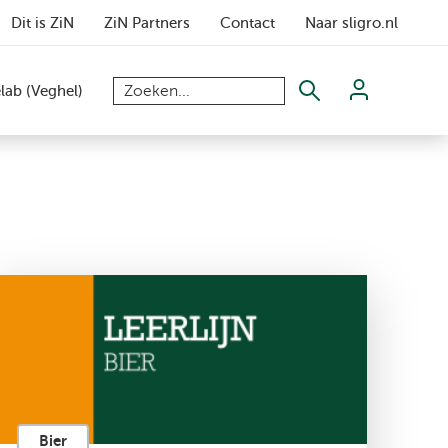
Dit is ZiN
ZiN Partners
Contact
Naar sligro.nl
elab (Veghel)
Bier