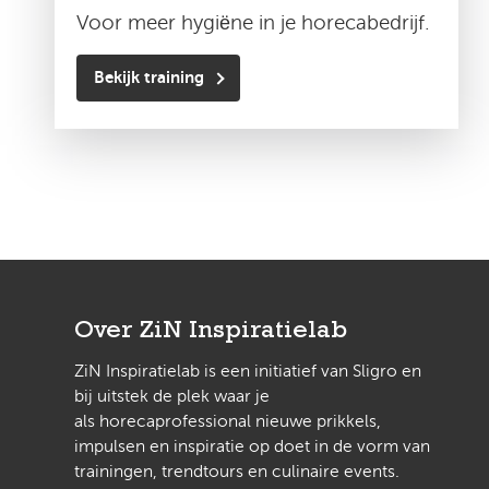
Voor meer hygiëne in je horecabedrijf.
Bekijk training
Over ZiN Inspiratielab
ZiN Inspiratielab is een initiatief van Sligro en
bij uitstek de plek waar je
als horecaprofessional nieuwe prikkels,
impulsen en inspiratie op doet in de vorm van
trainingen, trendtours en culinaire events.