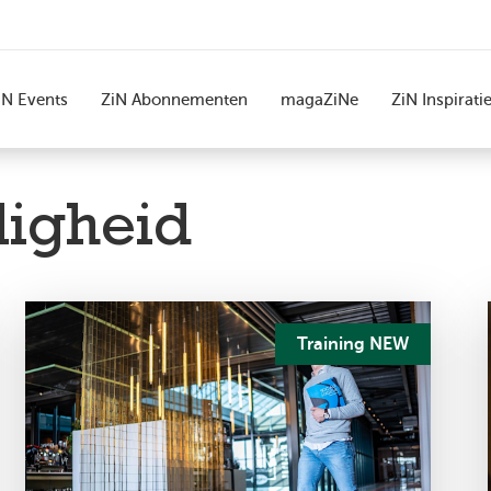
iN Events
ZiN Abonnementen
magaZiNe
ZiN Inspirati
ligheid
Training NEW