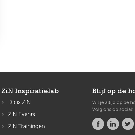
ZiN Inspiratielab
Blijf op de h
Dit is ZiN
Wil je altijd op de 
Volg ons op social:
ZiN Events
ZiN Trainingen