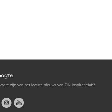
oogte
hoogte zijn van het laatste nieuws van ZiN Inspiratielab?