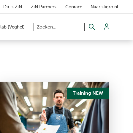
Dit is ZiN
ZiN Partners
Contact
Naar sligro.nl
elab (Veghel)
Training NEW